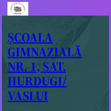
ȘCOALA
GIMNAZIALĂ
NR. 1, SAT.
HURDUGI/
VASLUI