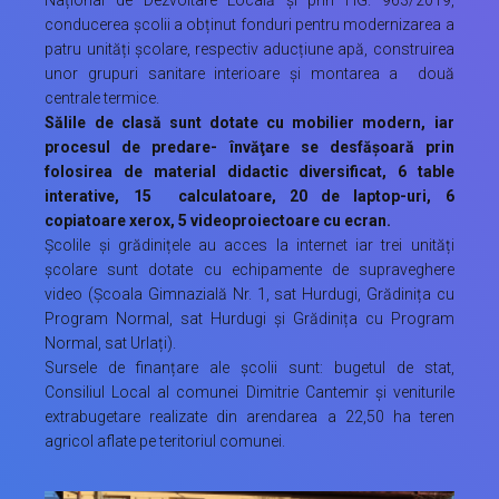
Național de Dezvoltare Locală și prin HG. 963/2019,
conducerea școlii a obținut fonduri pentru modernizarea a
patru unități școlare, respectiv aducțiune apă, construirea
unor grupuri sanitare interioare și montarea a două
centrale termice.
Sălile de clasă sunt dotate cu mobilier modern, iar
procesul de predare- învăţare se desfăşoară prin
folosirea de material didactic diversificat, 6 table
interative, 15 calculatoare, 20 de laptop-uri, 6
copiatoare xerox, 5 videoproiectoare cu ecran.
Școlile și grădinițele au acces la internet iar trei unități
școlare sunt dotate cu echipamente de supraveghere
video (Școala Gimnazială Nr. 1, sat Hurdugi, Grădinița cu
Program Normal, sat Hurdugi și Grădinița cu Program
Normal, sat Urlați).
Sursele de finanțare ale școlii sunt: bugetul de stat,
Consiliul Local al comunei Dimitrie Cantemir și veniturile
extrabugetare realizate din arendarea a 22,50 ha teren
agricol aflate pe teritoriul comunei.