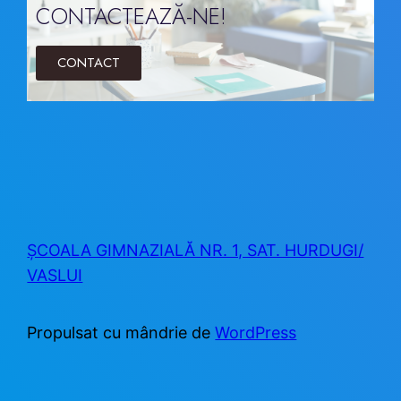
CONTACTEAZĂ-NE!
CONTACT
ȘCOALA GIMNAZIALĂ NR. 1, SAT. HURDUGI/
VASLUI
Propulsat cu mândrie de
WordPress