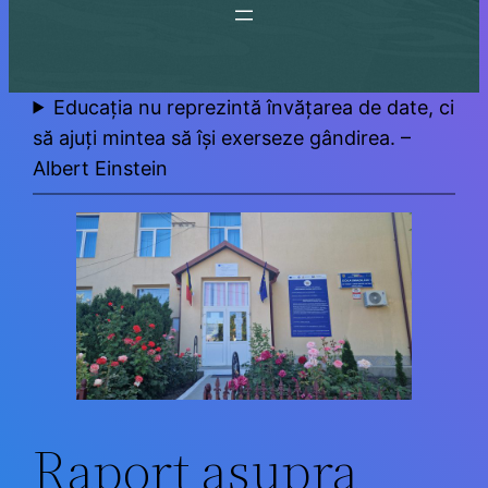
Educația nu reprezintă învățarea de date, ci
să ajuți mintea să își exerseze gândirea. –
Albert Einstein
Raport asupra